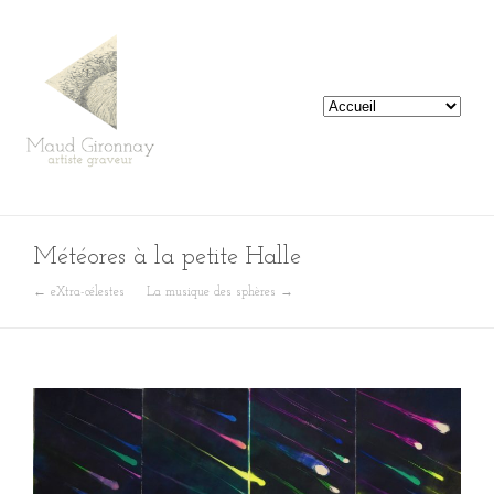
Météores à la petite Halle
← eXtra-célestes
La musique des sphères →